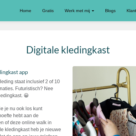
Home
Gratis
Werk met mij
Blogs
Klan
Digitale kledingkast
dingkast app
eding staat inclusief 2 of 10
aties. Futuristisch? Nee
ledingkast. 😀
e je nu ook los kunt
hoefte hebt aan de
ken of deze online walk in
tale kledingkast heb je nieuwe