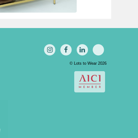
© Lots to Wear 2026
!