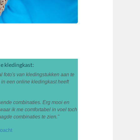
le kledingkast:
aal foto's van kledingstukken aan te
 in een online kledingkast heeft
sende combinaties. Erg mooi en
waar ik me comfortabel in voel toch
aagde combinaties te zien."
coacht