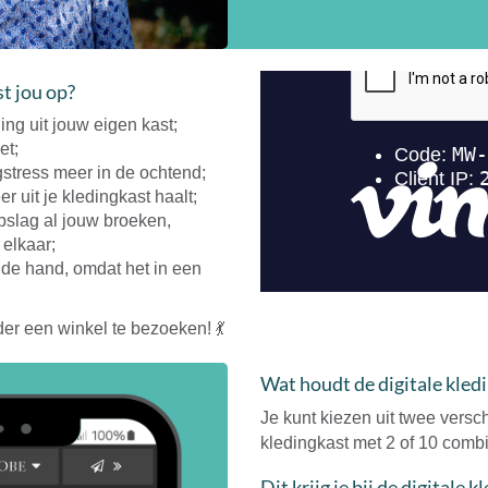
st jou op?
ng uit jouw eigen kast;
et;
ngstress meer in de ochtend;
 uit je kledingkast haalt;
opslag al jouw broeken,
 elkaar;
j de hand, omdat het in een
er een winkel te bezoeken! 💃
Wat houdt de digitale kledi
Je kunt kiezen uit twee versch
kledingkast met 2 of 10 combi
Dit krijg je bij de digitale