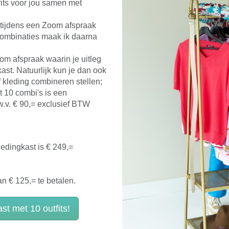
tfits voor jou samen met
n tijdens een Zoom afspraak
combinaties maak ik daarna
m afspraak waarin je uitleg
kast. Natuurlijk kun je dan ook
 kleding combineren stellen;
t 10 combi's is een
.v. € 90,= exclusief BTW
ledingkast is € 249,=
an € 125,= te betalen.
ast met 10 outfits!