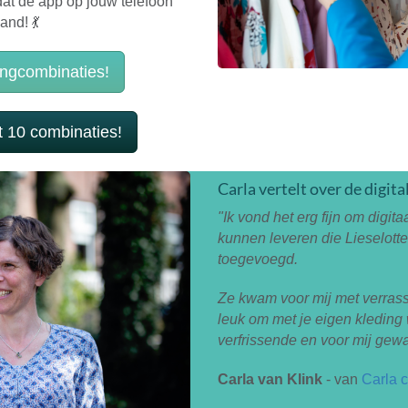
dat de app op jouw telefoon
and! 💃
ingcombinaties!
t 10 combinaties!
Carla vertelt over de digita
"Ik vond het erg fijn om digit
kunnen leveren die Lieselotte
toegevoegd.
Ze kwam voor mij met verras
leuk om met je eigen kleding 
verfrissende en voor mij gew
Carla van Klink
- van
Carla 