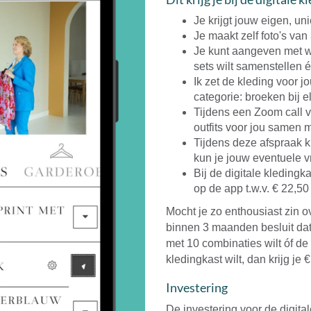
Je krijgt jouw eigen, un
Je maakt zelf foto's van
Je kunt aangeven met w
sets wilt samenstellen
Ik zet de kleding voor jo
categorie: broeken bij elk
Tijdens een Zoom call 
outfits voor jou samen m
Tijdens deze afspraak kr
kun je jouw eventuele v
Bij de digitale kledin
op de app t.w.v. € 22,5
Mocht je zo enthousiast zin ov
binnen 3 maanden besluit dat 
met 10 combinaties wilt óf de
kledingkast wilt, dan krijg je €
Investering
De investering voor de digita