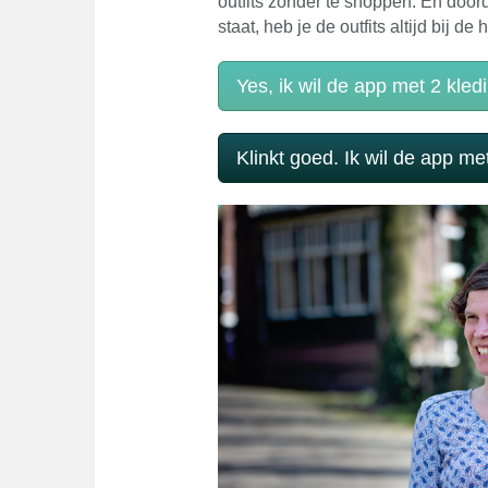
outfits zonder te shoppen. En door
staat, heb je de outfits altijd bij de h
Yes, ik wil de app met 2 kled
Klinkt goed. Ik wil de app me