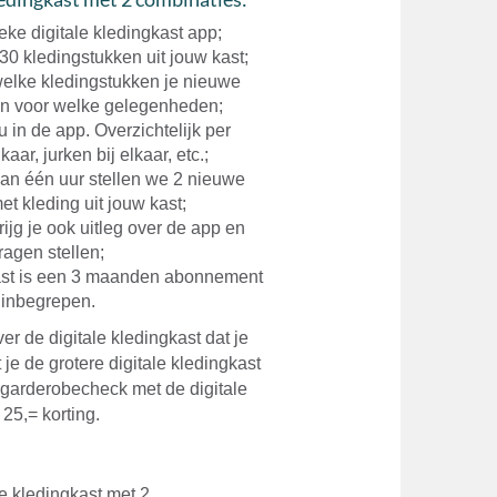
ieke digitale kledingkast app;
 30 kledingstukken uit jouw kast;
elke kledingstukken je nieuwe
 én voor welke gelegenheden;
u in de app. Overzichtelijk per
aar, jurken bij elkaar, etc.;
van één uur stellen we 2 nieuwe
et kleding uit jouw kast;
ijg je ook uitleg over de app en
ragen stellen;
gkast is een 3 maanden abonnement
0 inbegrepen.
er de digitale kledingkast dat je
je de grotere digitale kledingkast
 garderobecheck met de digitale
 25,= korting.
le kledingkast met 2