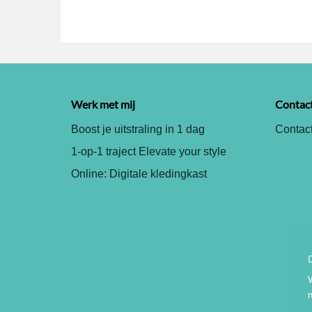
Werk met mij
Contac
Boost je uitstraling in 1 dag
Contact
1-op-1 traject Elevate your style
Online: Digitale kledingkast