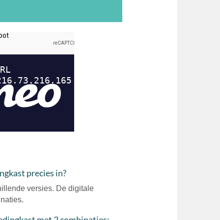
ngkast precies in?
illende versies. De digitale
naties.
 kledingkast met 2 combinaties: