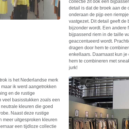
collectie zit ook een bijpass
detail is dat de broek aan de
onderaan de pijp een riempje
vastgezet. Dit detail geeft de
bijzonder wordt. Een andere fa
bijpassend riem in de taille w
geaccentueerd wordt. Prachtig
dragen door hem te combiner
enkellaars. Daarnaast kun je
hem te combineren met sneak
jurk!
trok is het Nederlandse merk
, maar ik werd aangetrokken
ning en de rustige
ten veel basisstukken zoals een
 neutrale kleuren die goed
robe. Naast deze rustige
 in meer uitgesproken kleuren
 ernaar een tijdloze collectie