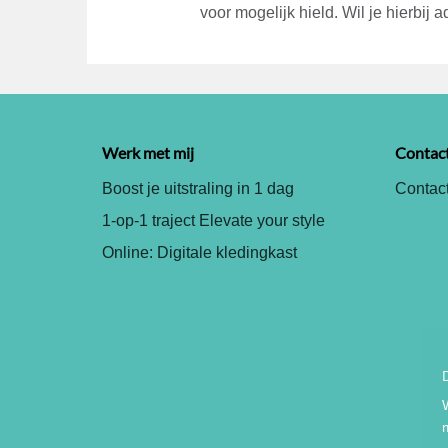
voor mogelijk hield. Wil je hierbij
Werk met mij
Contac
Boost je uitstraling in 1 dag
Contact
1-op-1 traject Elevate your style
Online: Digitale kledingkast