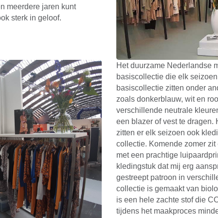
en meerdere jaren kunt
k sterk in geloof.
Het duurzame Nederlandse m
basiscollectie die elk seizoen
basiscollectie zitten onder an
zoals donkerblauw, wit en ro
verschillende neutrale kleure
een blazer of vest te dragen.
zitten er elk seizoen ook kled
collectie. Komende zomer zit 
met een prachtige luipaardpri
kledingstuk dat mij erg aans
gestreept patroon in verschil
collectie is gemaakt van bio
is een hele zachte stof die CO
tijdens het maakproces minder