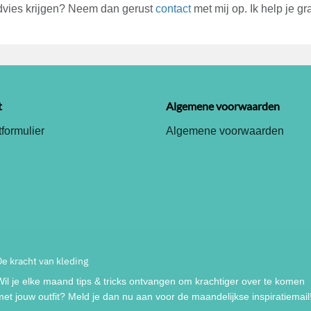
 advies krijgen? Neem dan gerust
contact
met mij op. Ik help je gr
t
Algemene voorwaarden
formulier
Algemene voorwaarden
De kracht van kleding
Wil je elke maand tips & tricks ontvangen om krachtiger over te komen
met jouw outfit? Meld je dan nu aan voor de maandelijkse inspiratiemail