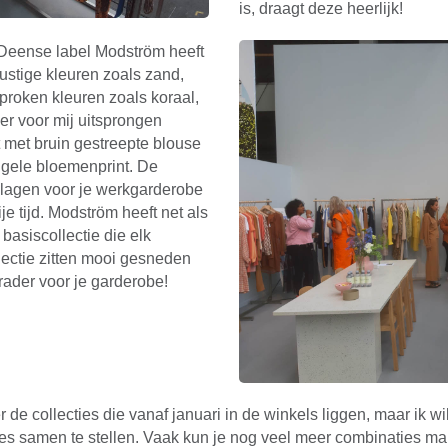
is, draagt deze heerlijk!
 Deense label Modström heeft
ustige kleuren zoals zand,
proken kleuren zoals koraal,
 er voor mij uitsprongen
t met bruin gestreepte blouse
gele bloemenprint. De
t slagen voor je werkgarderobe
je tijd. Modström heeft net als
asiscollectie die elk
llectie zitten mooi gesneden
ader voor je garderobe!
er de collecties die vanaf januari in de winkels liggen, maar ik wi
s samen te stellen. Vaak kun je nog veel meer combinaties mak