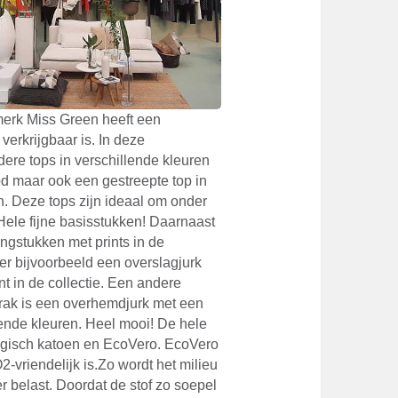
erk Miss Green heeft een
 verkrijgbaar is. In deze
dere tops in verschillende kleuren
od maar ook een gestreepte top in
n. Deze tops zijn ideaal om onder
 Hele fijne basisstukken! Daarnaast
ingstukken met prints in de
er bijvoorbeeld een overslagjurk
nt in de collectie. Een andere
prak is een overhemdjurk met een
lende kleuren. Heel mooi! De hele
logisch katoen en EcoVero. EcoVero
2-vriendelijk is.Zo wordt het milieu
 belast. Doordat de stof zo soepel