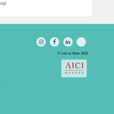
aag!
© Lots to Wear 2026
!